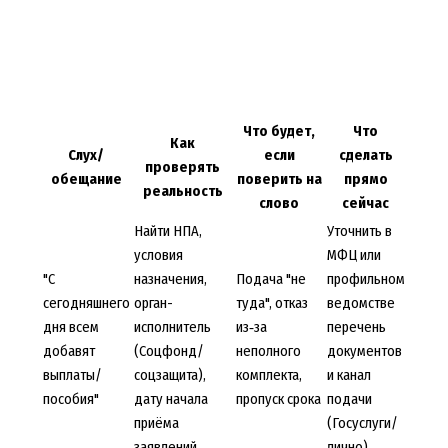
Что будет,
Что
Как
Слух/
если
сделать
проверять
обещание
поверить на
прямо
реальность
слово
сейчас
Найти НПА,
Уточнить в
условия
МФЦ или
"С
назначения,
Подача "не
профильном
сегодняшнего
орган-
туда", отказ
ведомстве
дня всем
исполнитель
из‑за
перечень
добавят
(Соцфонд/
неполного
документов
выплаты/
соцзащита),
комплекта,
и канал
пособия"
дату начала
пропуск срока
подачи
приёма
(Госуслуги/
заявлений
лично)