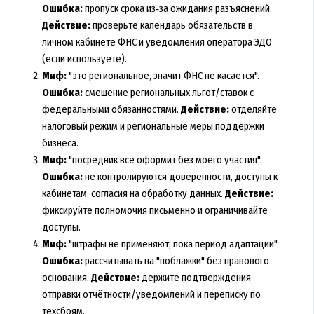
Ошибка:
пропуск срока из‑за ожидания разъяснений.
Действие:
проверьте календарь обязательств в
личном кабинете ФНС и уведомления оператора ЭДО
(если используете).
Миф:
"это региональное, значит ФНС не касается".
Ошибка:
смешение региональных льгот/ставок с
федеральными обязанностями.
Действие:
отделяйте
налоговый режим и региональные меры поддержки
бизнеса.
Миф:
"посредник всё оформит без моего участия".
Ошибка:
не контролируются доверенности, доступы к
кабинетам, согласия на обработку данных.
Действие:
фиксируйте полномочия письменно и ограничивайте
доступы.
Миф:
"штрафы не применяют, пока период адаптации".
Ошибка:
рассчитывать на "поблажки" без правового
основания.
Действие:
держите подтверждения
отправки отчётности/уведомлений и переписку по
техсбоям.