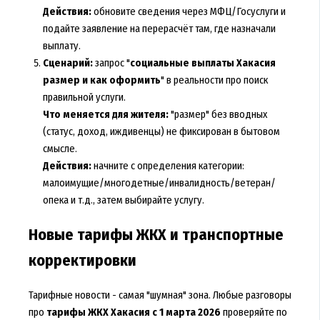
Действия:
обновите сведения через МФЦ/Госуслуги и
подайте заявление на перерасчёт там, где назначали
выплату.
Сценарий:
запрос "
социальные выплаты Хакасия
размер и как оформить
" в реальности про поиск
правильной услуги.
Что меняется для жителя:
"размер" без вводных
(статус, доход, иждивенцы) не фиксирован в бытовом
смысле.
Действия:
начните с определения категории:
малоимущие/многодетные/инвалидность/ветеран/
опека и т.д., затем выбирайте услугу.
Новые тарифы ЖКХ и транспортные
корректировки
Тарифные новости - самая "шумная" зона. Любые разговоры
про
тарифы ЖКХ Хакасия с 1 марта 2026
проверяйте по