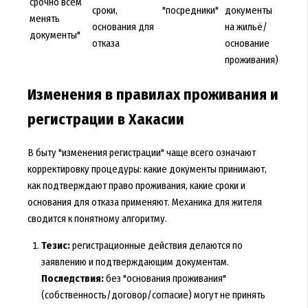
срочно всем
сроки,
"посредники"
документы
менять
основания для
на жильё/
документы"
отказа
основание
проживания)
Изменения в правилах проживания и
регистрации в Хакасии
В быту "изменения регистрации" чаще всего означают
корректировку процедуры: какие документы принимают,
как подтверждают право проживания, какие сроки и
основания для отказа применяют. Механика для жителя
сводится к понятному алгоритму.
Тезис:
регистрационные действия делаются по
заявлению и подтверждающим документам.
Последствия:
без "основания проживания"
(собственность/договор/согласие) могут не принять