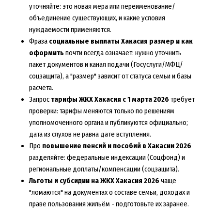
уточняйте: это новая мера или переименование/
объединение существующих, и какие условия
нуждаемости применяются.
Фраза
социальные выплаты Хакасия размер и как
оформить
почти всегда означает: нужно уточнить
пакет документов и канал подачи (Госуслуги/МФЦ/
соцзащита), а "размер" зависит от статуса семьи и базы
расчёта.
Запрос
тарифы ЖКХ Хакасия с 1 марта 2026
требует
проверки: тарифы меняются только по решениям
уполномоченного органа и публикуются официально;
дата из слухов не равна дате вступления.
Про
повышение пенсий и пособий в Хакасии 2026
разделяйте: федеральные индексации (Соцфонд) и
региональные доплаты/компенсации (соцзащита).
Льготы и субсидии на ЖКХ Хакасия 2026
чаще
"ломаются" на документах о составе семьи, доходах и
праве пользования жильём - подготовьте их заранее.