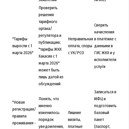
Проверить
решения
тарифного
Сверить
органа/
начисления
регулятора и
"Тарифы
Неправильная
в платёжке с
публикацию;
выросли с 1
оплата, споры
данными в
"тарифы ЖКХ
марта 2026"
с УК/РСО
ГИС ЖКХ и у
Хакасия с 1
исполнителя
марта 2026"
услуги
может быть
лишь датой из
обсуждений
Записаться в
Понять, что
МФЦ и
"Новая
именно
подготовить
регистрация/
изменилось:
Лишние
базовый
правила
порядок
визиты,
пакет
проживания -
уведомления,
платные
(паспорт,