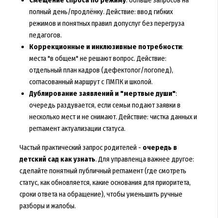
Смещение спроса по режиму
: больше запросов на
полный день/продлёнку. Действие: ввод гибких
режимов и понятных правил допуслуг без перегруза
педагогов.
Коррекционные и инклюзивные потребности
:
места "в общем" не решают вопрос. Действие:
отдельный план кадров (дефектолог/логопед),
согласованный маршрут с ПМПК и школой.
Дублирование заявлений и "мертвые души"
:
очередь раздувается, если семьи подают заявки в
несколько мест и не снимают. Действие: чистка данных и
регламент актуализации статуса.
Частый практический запрос родителей -
очередь в
детский сад как узнать
. Для управленца важнее другое:
сделайте понятный публичный регламент (где смотреть
статус, как обновляется, какие основания для приоритета,
сроки ответа на обращение), чтобы уменьшить ручные
разборы и жалобы.