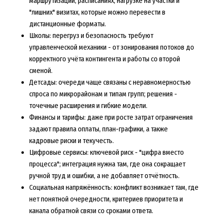
маршрутизации, расписаниях, нагрузке на участки и
"лишних" визитах, которые можно перевести в
дистанционные форматы.
Школы: перегруз и безопасность требуют
управленческой механики - от зонирования потоков до
корректного учёта контингента и работы со второй
сменой.
Детсады: очереди чаще связаны с неравномерностью
спроса по микрорайонам и типам групп; решения -
точечные расширения и гибкие модели.
Финансы и тарифы: даже при росте затрат ограничения
задают правила оплаты, план-графики, а также
кадровые риски и текучесть.
Цифровые сервисы: ключевой риск - "цифра вместо
процесса"; интеграция нужна там, где она сокращает
ручной труд и ошибки, а не добавляет отчётность.
Социальная напряжённость: конфликт возникает там, где
нет понятной очередности, критериев приоритета и
канала обратной связи со сроками ответа.