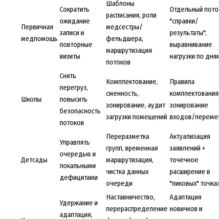
Шаблоны
Сократить
Отдельный пото
расписания, роли
ожидание
"справки/
Первичная
медсестры/
записи и
результаты",
медпомощь
фельдшера,
повторные
выравнивание
маршрутизация
визиты
нагрузки по дня
потоков
Снять
Комплектование,
Правила
перегруз,
сменность,
комплектования
Школы
повысить
зонирование, аудит
зонирование
безопасность
загрузки помещений
входов/переме
потоков
Переразметка
Актуализация
Управлять
групп, временная
заявлений +
очередью и
Детсады
маршрутизация,
точечное
локальными
чистка данных
расширение в
дефицитами
очереди
"пиковых" точка
Наставничество,
Адаптация
Удержание и
перераспределение
новичков и
адаптация,