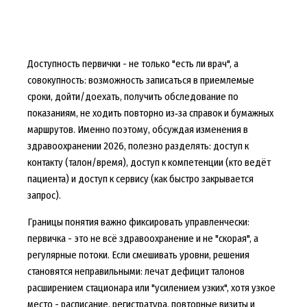
Доступность первички - не только "есть ли врач", а
совокупность: возможность записаться в приемлемые
сроки, дойти/доехать, получить обследование по
показаниям, не ходить повторно из‑за справок и бумажных
маршрутов. Именно поэтому, обсуждая изменения в
здравоохранении 2026, полезно разделять: доступ к
контакту (талон/время), доступ к компетенции (кто ведёт
пациента) и доступ к сервису (как быстро закрывается
запрос).
Границы понятия важно фиксировать управленчески:
первичка - это не всё здравоохранение и не "скорая", а
регулярные потоки. Если смешивать уровни, решения
становятся неправильными: лечат дефицит талонов
расширением стационара или "усилением узких", хотя узкое
место - расписание, регистратура, повторные визиты и