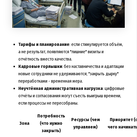
Тарифы и планирование
: если стимулируется объём,
а не результат, появляются "лишние" визиты и
отчётность вместо качества.
Кадровые горлышки
: без наставничества и адаптации
новые сотрудники не удерживаются; "закрыть дырку"
переработками - временная мера.
Неучтённая административная нагрузка
: цифровые
отчёты и согласования могут съесть выигрыш времени,
если процессы не пересобраны.
Потребность
Ресурсы (чем
Приоритет (
Зона
(что нужно
управляем)
чего начинат
закрыть)