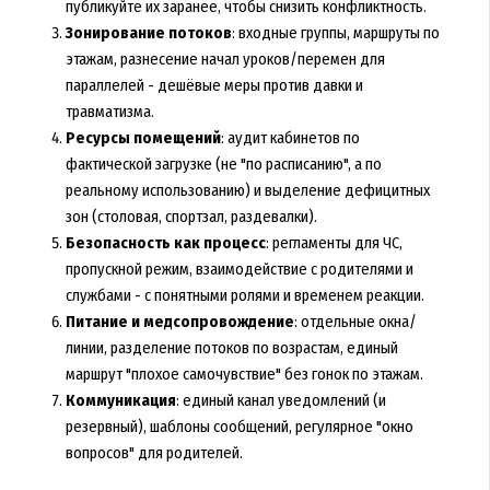
публикуйте их заранее, чтобы снизить конфликтность.
Зонирование потоков
: входные группы, маршруты по
этажам, разнесение начал уроков/перемен для
параллелей - дешёвые меры против давки и
травматизма.
Ресурсы помещений
: аудит кабинетов по
фактической загрузке (не "по расписанию", а по
реальному использованию) и выделение дефицитных
зон (столовая, спортзал, раздевалки).
Безопасность как процесс
: регламенты для ЧС,
пропускной режим, взаимодействие с родителями и
службами - с понятными ролями и временем реакции.
Питание и медсопровождение
: отдельные окна/
линии, разделение потоков по возрастам, единый
маршрут "плохое самочувствие" без гонок по этажам.
Коммуникация
: единый канал уведомлений (и
резервный), шаблоны сообщений, регулярное "окно
вопросов" для родителей.