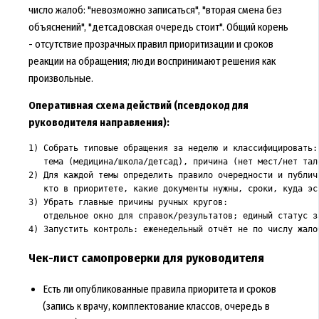
число жалоб: "невозможно записаться", "вторая смена без
объяснений", "детсадовская очередь стоит". Общий корень
- отсутствие прозрачных правил приоритизации и сроков
реакции на обращения; люди воспринимают решения как
произвольные.
Оперативная схема действий (псевдокод для
руководителя направления):
1) Собрать типовые обращения за неделю и классифицировать:

   тема (медицина/школа/детсад), причина (нет мест/нет тал
2) Для каждой темы определить правило очередности и публич
   кто в приоритете, какие документы нужны, сроки, куда эск
3) Убрать главные причины ручных кругов:

   отдельное окно для справок/результатов; единый статус з
Чек-лист самопроверки для руководителя
Есть ли опубликованные правила приоритета и сроков
(запись к врачу, комплектование классов, очередь в