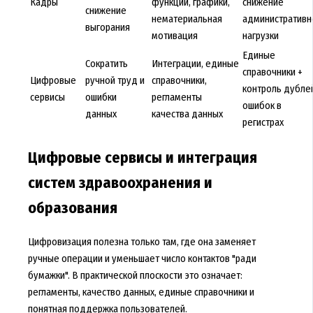
Кадры
функций, графики,
снижение
снижение
нематериальная
административн
выгорания
мотивация
нагрузки
Единые
Сократить
Интеграции, единые
справочники +
Цифровые
ручной труд и
справочники,
контроль дубле
сервисы
ошибки
регламенты
ошибок в
данных
качества данных
регистрах
Цифровые сервисы и интеграция
систем здравоохранения и
образования
Цифровизация полезна только там, где она заменяет
ручные операции и уменьшает число контактов "ради
бумажки". В практической плоскости это означает:
регламенты, качество данных, единые справочники и
понятная поддержка пользователей.