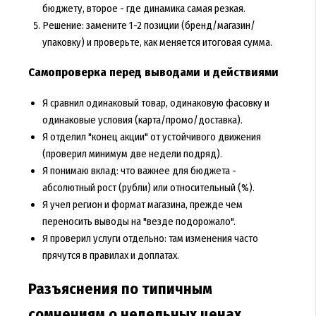
бюджету, второе - где динамика самая резкая.
Решение: замените 1-2 позиции (бренд/магазин/
упаковку) и проверьте, как меняется итоговая сумма.
Самопроверка перед выводами и действиями
Я сравнил одинаковый товар, одинаковую фасовку и
одинаковые условия (карта/промо/доставка).
Я отделил "конец акции" от устойчивого движения
(проверил минимум две недели подряд).
Я понимаю вклад: что важнее для бюджета -
абсолютный рост (рубли) или относительный (%).
Я учел регион и формат магазина, прежде чем
переносить выводы на "везде подорожало".
Я проверил услуги отдельно: там изменения часто
прячутся в правилах и доплатах.
Разъяснения по типичным
сомнениям о недельных ценах