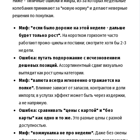
Ниже - типичные ошибки и мифы, из‑за которых недельные
колебания принимают за "новую норму" и делают неверные
решения по покупкам.
Миф: "если было дороже на этой неделе - дальше
будет только рост".
На коротком горизонте часто
работают промо-циклы и поставки; смотрите хотя бы 2-3
недели.
Ошибка: путать подорожание с исчезновением
дешевых позиций.
Ассортиментный сдвиг визуально
выглядит как рост цены категории.
Миф: "валюта всегда мгновенно отражается на
полке".
Влияние зависит от запасов, контрактов и доли
импорта; в услугах эффект может быть через издержки,
а не напрямую.
Ошибка: сравнивать "цены с картой" и "без
карты" как одно и то же.
Это разные цены с разной
доступностью.
Миф: "коммуналка не про неделю".
Даже без смены