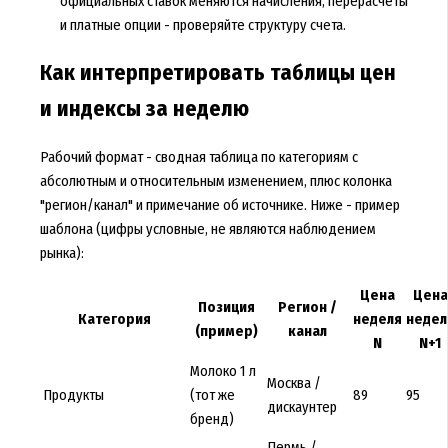
официальных ставок меняются начисления, перерасчеты
и платные опции - проверяйте структуру счета.
Как интерпретировать таблицы цен
и индексы за неделю
Рабочий формат - сводная таблица по категориям с
абсолютным и относительным изменением, плюс колонка
"регион/канал" и примечание об источнике. Ниже - пример
шаблона (цифры условные, не являются наблюдением
рынка):
Цена
Цена
Позиция
Регион /
Категория
неделя
недел
(пример)
канал
N
N+1
Молоко 1 л
Москва /
Продукты
(тот же
89
95
дискаунтер
бренд)
Пермь /