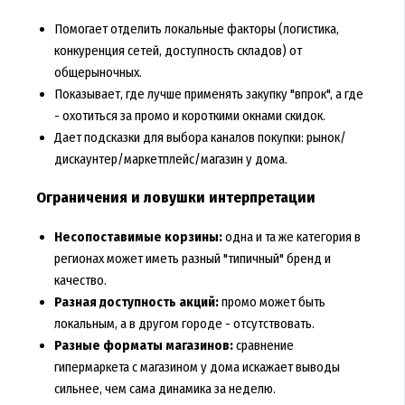
Помогает отделить локальные факторы (логистика,
конкуренция сетей, доступность складов) от
общерыночных.
Показывает, где лучше применять закупку "впрок", а где
- охотиться за промо и короткими окнами скидок.
Дает подсказки для выбора каналов покупки: рынок/
дискаунтер/маркетплейс/магазин у дома.
Ограничения и ловушки интерпретации
Несопоставимые корзины:
одна и та же категория в
регионах может иметь разный "типичный" бренд и
качество.
Разная доступность акций:
промо может быть
локальным, а в другом городе - отсутствовать.
Разные форматы магазинов:
сравнение
гипермаркета с магазином у дома искажает выводы
сильнее, чем сама динамика за неделю.