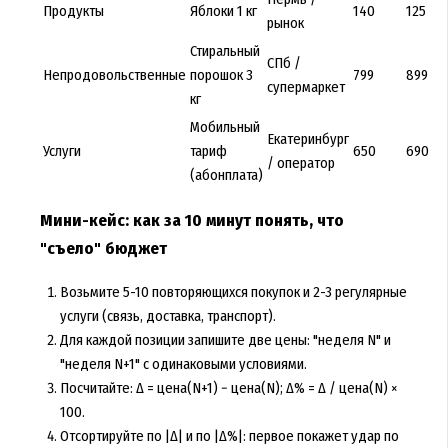
Продукты
Яблоки 1 кг
140
125
рынок
Стиральный
СПб /
Непродовольственные
порошок 3
799
899
супермаркет
кг
Мобильный
Екатеринбург
Услуги
тариф
650
690
/ оператор
(абонплата)
Мини-кейс: как за 10 минут понять, что
"съело" бюджет
Возьмите 5-10 повторяющихся покупок и 2-3 регулярные
услуги (связь, доставка, транспорт).
Для каждой позиции запишите две цены: "неделя N" и
"неделя N+1" с одинаковыми условиями.
Посчитайте: Δ = цена(N+1) − цена(N); Δ% = Δ / цена(N) ×
100.
Отсортируйте по |Δ| и по |Δ%|: первое покажет удар по