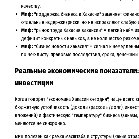
качеству.
Миф:
"поддержка бизнеса в Хакасии" заменяет финан
отдельные издержки/риски, но не исправляют слабую u
Миф:
"рынок труда Хакасия вакансии" = лёгкий найм и
дефицит конкретных навыков, а не количество резюме
Миф:
"бизнес новости Хакасия" = сигнал к немедленн
по чек-листу: правовые последствия, сроки, денежный 
Реальные экономические показатели:
инвестиции
Когда говорят "экономика Хакасии сегодня", чаще всего 
бюджетную устойчивость (доходы/расходы/долг), инвест
вложений) и фактическую "температуру" бизнеса (заказы, 
меняются не синхронно.
ВРП
полезен как рамка масштаба и структуры (какие отр