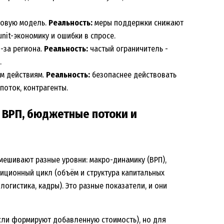
совую модель.
Реальность:
меры поддержки снижают
nit-экономику и ошибки в спросе.
з-за региона.
Реальность:
частый ограничитель -
.
ым действиям.
Реальность:
безопаснее действовать
поток, контрагенты.
 ВРП, бюджетные потоки и
смешивают разные уровни: макро-динамику (ВРП),
иционный цикл (объём и структура капитальных
логистика, кадры). Это разные показатели, и они
асли формируют добавленную стоимость), но для