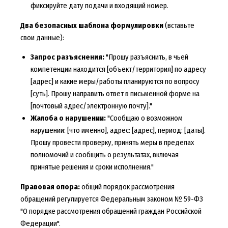
фиксируйте дату подачи и входящий номер.
Два безопасных шаблона формулировки
(вставьте
свои данные):
Запрос разъяснения:
"Прошу разъяснить, в чьей
компетенции находится [объект/территория] по адресу
[адрес] и какие меры/работы планируются по вопросу
[суть]. Прошу направить ответ в письменной форме на
[почтовый адрес/электронную почту]."
Жалоба о нарушении:
"Сообщаю о возможном
нарушении: [что именно], адрес: [адрес], период: [даты].
Прошу провести проверку, принять меры в пределах
полномочий и сообщить о результатах, включая
принятые решения и сроки исполнения."
Правовая опора:
общий порядок рассмотрения
обращений регулируется Федеральным законом № 59-ФЗ
"О порядке рассмотрения обращений граждан Российской
Федерации".