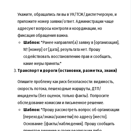
Укажите, обращались ли вы в УК/ТСЖ/диспетчерскую, и
приложите номер заявки/ответ. Администрации чаще
адресуют вопросы контроля и координации, но
фиксация обращения важна.
Шаблон:
"Ранее направлял(а) заявку в [организация],
№ [номер] от [дата], результата нет. Прошу
содействовать восстановлению прав и сообщить,
какие меры приняты."
Транспорт и дороги (остановки, разметка, знаки)
Опишите проблему как риск безопасности: видимость,
скорость потока, пешеходные маршруты, ДТП/
инциденты (без оценок, только факты). Попросите
обследование комиссии и письменное решение.
Шаблон:
"Прошу рассмотреть вопрос об организации
[перехода/знака/разметки] по адресу [место].
Основание: [факты/наблюдения]. Прошу сообщить
принятое решение и сроки реализации либо