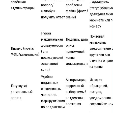
приёмная
-
проверить
вопрос/
проблемы,
администрации
статус обраще
жалобу и
файлы (фото/
граждан
в лич
получить ответ
сканы)
кабинете или п
номеру
Нужна
Почтовая
максимальная
Подпись, дата,
квитанция/
доказуемость
опись
Письмо (почта/
уведомление 
(для
приложений;
МФЦ/канцелярия)
вручении или
последующей
копии
отметка о при
эскалации/
доказательств
на копии
суда)
Удобно
Авторизация,
История
подавать и
Госуслуги/
корректный
обращений,
отслеживать,
региональный
выбор темы/
статусы,
часто есть
портал
ведомства,
уведомления;
маршрутизация
вложения
сохраняйте но
по ведомствам