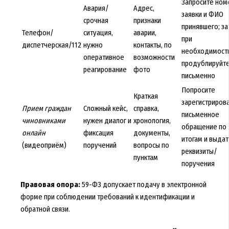
Запросите ном
Авария/
Адрес,
заявки и ФИО
срочная
признаки
принявшего; з
Телефон/
ситуация,
аварии,
при
диспетчерская/112
нужно
контакты, по
необходимост
оперативное
возможности
продублируйт
реагирование
фото
письменно
Попросите
Краткая
зарегистриров
Прием граждан
Сложный кейс,
справка,
письменное
чиновниками
нужен диалог и
хронология,
обращение по
онлайн
фиксация
документы,
итогам и выдат
(видеоприём)
поручений
вопросы по
реквизиты/
пунктам
поручения
Правовая опора:
59-ФЗ допускает подачу в электронной
форме при соблюдении требований к идентификации и
обратной связи.