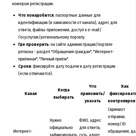
номером регистрации.
Что понадобится
: паспортные данные для
идентификации (в зависимости от канала), адрес для
ответа, файлы-приложения, доступ к e-mail/
Госуслугам/региональному порталу.
Где проверить
: на сайте администрации/портале
региона - раздел "Обращения граждан", "Интернет-
приёмная", "Личный приём".
Сроки
: фиксируйте дату подачи и дату регистрации
(если отличаются).
Что
Как
Когда
Канал
приложить/
фиксировать
выбирать
указать
контролиров
Скриншот
отправки,
Нужно
ФИО, адрес
номер/ID
официально
для ответа,
Интернет-
обращения; да
зафиксировать
суть, адрес