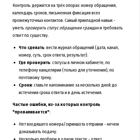
Контроль держится на трёх опорах: номер обращения,
календарь сроков, письменная фиксация всех
промежуточных контактов. Самый прикладной навык -
уметь
проверить статус обращения граждан
и требовать
ответ по существу.
Что сделать
: вести журнал обращений (дата, канал,
номер, суть, срок ответа, результат).
Где проверить
: статусы в личном кабинете, по
телефону канцелярии (только для уточнения), по
почтовому треку.
Сроки
: ставьте напоминание за несколько дней до
истечения срока ответа и в день истечения.
Частые ошибки, из-за которых контроль
"проваливается"
:
Нет входящего номера/скриншота отправки - нечем
доказывать подачу.
Несколько проблем в одном тексте - ответ