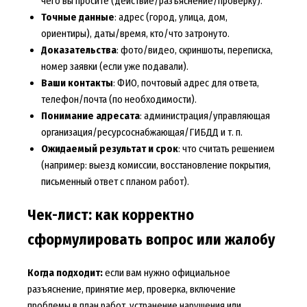
чего вы просите (действие/разъяснение/проверку).
Точные данные
: адрес (город, улица, дом,
ориентиры), даты/время, кто/что затронуто.
Доказательства
: фото/видео, скриншоты, переписка,
номер заявки (если уже подавали).
Ваши контакты
: ФИО, почтовый адрес для ответа,
телефон/почта (по необходимости).
Понимание адресата
: администрация/управляющая
организация/ресурсоснабжающая/ГИБДД и т. п.
Ожидаемый результат и срок
: что считать решением
(например: выезд комиссии, восстановление покрытия,
письменный ответ с планом работ).
Чек-лист: как корректно
сформулировать вопрос или жалобу
Когда подходит:
если вам нужно официальное
разъяснение, принятие мер, проверка, включение
проблемы в план работ, устранение нарушения или