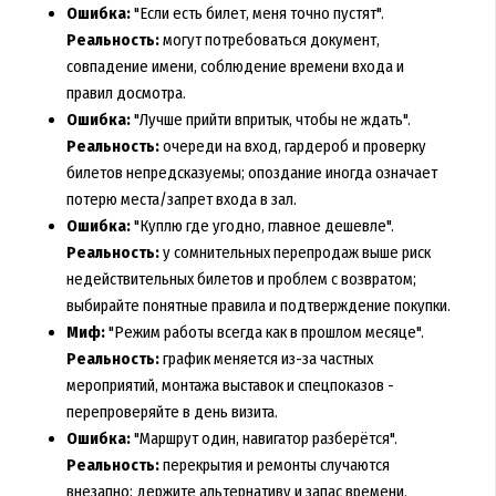
Ошибка:
"Если есть билет, меня точно пустят".
Реальность:
могут потребоваться документ,
совпадение имени, соблюдение времени входа и
правил досмотра.
Ошибка:
"Лучше прийти впритык, чтобы не ждать".
Реальность:
очереди на вход, гардероб и проверку
билетов непредсказуемы; опоздание иногда означает
потерю места/запрет входа в зал.
Ошибка:
"Куплю где угодно, главное дешевле".
Реальность:
у сомнительных перепродаж выше риск
недействительных билетов и проблем с возвратом;
выбирайте понятные правила и подтверждение покупки.
Миф:
"Режим работы всегда как в прошлом месяце".
Реальность:
график меняется из-за частных
мероприятий, монтажа выставок и спецпоказов -
перепроверяйте в день визита.
Ошибка:
"Маршрут один, навигатор разберётся".
Реальность:
перекрытия и ремонты случаются
внезапно; держите альтернативу и запас времени.