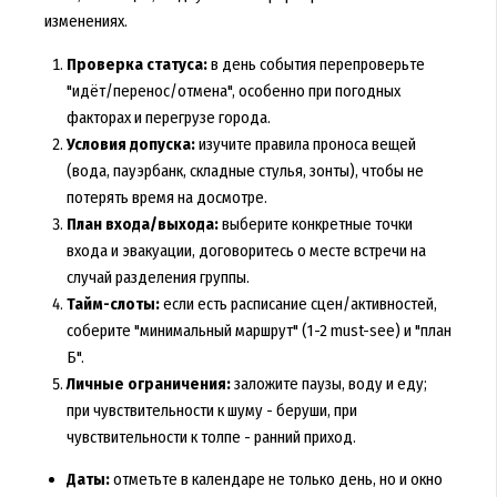
изменениях.
Проверка статуса:
в день события перепроверьте
"идёт/перенос/отмена", особенно при погодных
факторах и перегрузе города.
Условия допуска:
изучите правила проносa вещей
(вода, пауэрбанк, складные стулья, зонты), чтобы не
потерять время на досмотре.
План входа/выхода:
выберите конкретные точки
входа и эвакуации, договоритесь о месте встречи на
случай разделения группы.
Тайм-слоты:
если есть расписание сцен/активностей,
соберите "минимальный маршрут" (1-2 must-see) и "план
Б".
Личные ограничения:
заложите паузы, воду и еду;
при чувствительности к шуму - беруши, при
чувствительности к толпе - ранний приход.
Даты:
отметьте в календаре не только день, но и окно