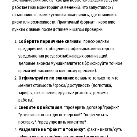
Экономический блок в "сводка новостей Хакасии за сутки"
работает как мониторинг изменений: что запустилось/
остановилось, какие условия поменялись, где появились
риски или возможности. Практичный формат - короткие
пункты с явным последствием и шагом проверки.
Соберите первичные сигналы
: пресс-релизы
предприятий, сообщения профильных министерств,
уведомления ресурсоснабжающих организаций,
деловые анонсы муниципалитетов (фиксируйте точное
время публикации по местному времени).
Отфильтруйте по влиянию
: оставьте только то, что
меняет стоимость/сроки/доступность (логистика,
тарифы, отключения, крупные ремонты, режимы
работы).
Сведите к действиям
: "проверить договор/график",
"уточнить контакт диспетчерской", "пересчитать
поставку", "предупредить клиентов".
Разделите на "факт" и "оценку"
: факт - цитата/суть
официального сообщения; оценку (если нужна)