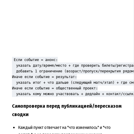
Если событие = анонс:

  указать дату/время/место + где проверить билеты/регистрац
  добавить 1 ограничение (возраст/пропуск/перекрытия рядом)
Иначе если событие = результат:

  указать итог + что дальше (следующий матч/этап) + где смо
Иначе если событие = общественный проект:

  указать кому можно участвовать + дедлайн + контакт/ссылк
Самопроверка перед публикацией/пересказом
сводки
Каждый пункт отвечает на "что изменилось" и "что