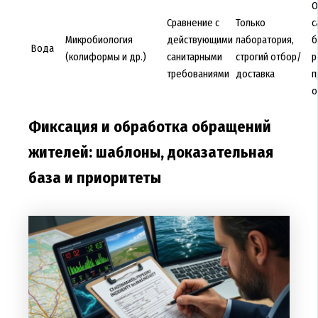
О
Сравнение с
Только
с
Микробиология
действующими
лаборатория,
б
Вода
(колиформы и др.)
санитарными
строгий отбор/
р
требованиями
доставка
п
о
Фиксация и обработка обращений
жителей: шаблоны, доказательная
база и приоритеты