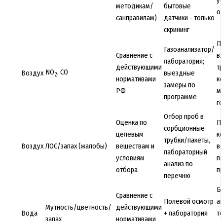
методикам/
бытовые
о
санправилам)
датчики - только
скрининг
П
Газоанализатор/
Сравнение с
в
лаборатория;
действующими
т
NO
, CO
Воздух
выездные
2
нормативами
к
замеры по
РФ
м
программе
г
Отбор проб в
Оценка по
П
сорбционные
целевым
к
трубки/пакеты,
Воздух
ЛОС/запах (жалобы)
веществам и
в
лабораторный
условиям
п
анализ по
отбора
п
перечню
Б
Сравнение с
Полевой осмотр
а
Мутность/цветность/
действующими
Вода
+ лаборатория
т
запах
нормативами