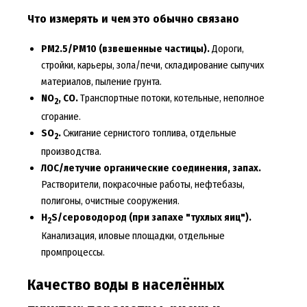
Что измерять и чем это обычно связано
PM2.5/PM10 (взвешенные частицы).
Дороги,
стройки, карьеры, зола/печи, складирование сыпучих
материалов, пыление грунта.
NO
, CO.
Транспортные потоки, котельные, неполное
2
сгорание.
SO
.
Сжигание сернистого топлива, отдельные
2
производства.
ЛОС/летучие органические соединения, запах.
Растворители, покрасочные работы, нефтебазы,
полигоны, очистные сооружения.
H
S/сероводород (при запахе "тухлых яиц").
2
Канализация, иловые площадки, отдельные
промпроцессы.
Качество воды в населённых