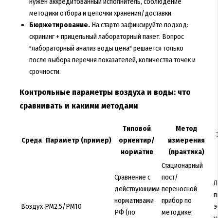
нужен аккредитованный исполнитель, соблюдение
методики отбора и цепочки хранения/доставки.
Бюджетирование.
На старте зафиксируйте подход:
скрининг + прицельный лабораторный пакет. Вопрос
"лабораторный анализ воды цена" решается только
после выбора перечня показателей, количества точек и
срочности.
Контрольные параметры воздуха и воды: что
сравнивать и какими методами
Типовой
Метод
Среда
Параметр (пример)
ориентир/
измерения
норматив
(практика)
Стационарный
Сравнение с
пост/
Л
действующими
переносной
п
нормативами
прибор по
Воздух
PM2.5/PM10
э
РФ (по
методике;
у