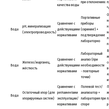
при отклонениях
п
качества воды
"
О
Портативные
к
Сравнение с
приборы
pH, минерализация
н
Вода
действующими
(скрининг) +
(электропроводность)
к
нормативами
подтверждение
л
лабораторно
п
В
Лабораторный
м
Сравнение с
анализ (при
Железо/марганец,
с
Вода
действующими
необходимости
жёсткость
в
нормативами
- повторные
а
точки)
и
Сравнение с
Полевой тест/
П
Остаточный хлор (для
регламентами
анализатор +
м
Вода
хлорируемых систем)
эксплуатации/
лаборатория при
п
нормативами
споре
р