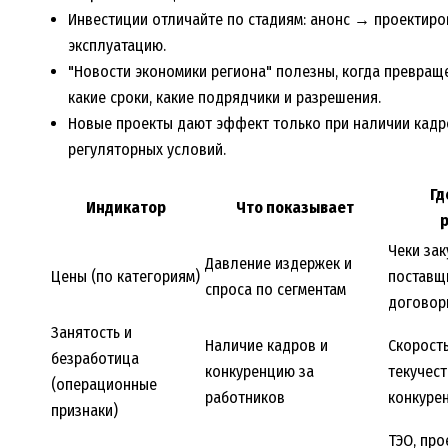
Инвестиции отличайте по стадиям: анонс → проекти
эксплуатацию.
"Новости экономики региона" полезны, когда превращен
какие сроки, какие подрядчики и разрешения.
Новые проекты дают эффект только при наличии кадр
регуляторных условий.
Гд
Индикатор
Что показывает
Чеки зак
Давление издержек и
Цены (по категориям)
поставщ
спроса по сегментам
договор
Занятость и
Наличие кадров и
Скорость
безработица
конкуренцию за
текучест
(операционные
работников
конкуре
признаки)
ТЭО, про