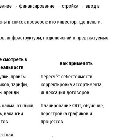
рование → финансирование → стройка → ввод в
ы в список проверок: кто инвестор, где деньги,
ов, инфраструктуры, подключений и предсказуемых
е смотреть в
Как применять
реальности
упки, прайсы
Пересчёт себестоимости,
иков, тарифы,
корректировка ассортимента,
ы аренды
индексация договоров
 найма, отклики,
Планирование ФОТ, обучение,
ь, вакансии
перестройка графиков и
нтов
процессов
ектная