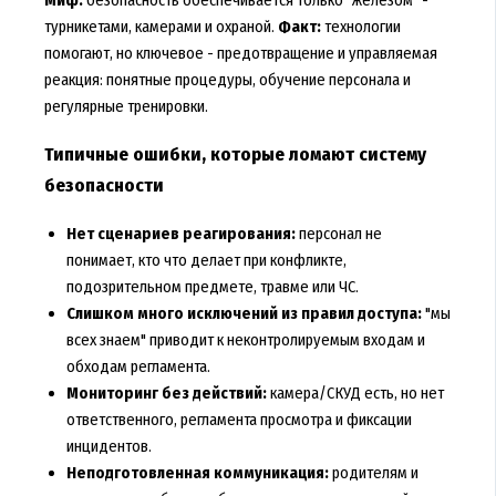
Миф:
безопасность обеспечивается только "железом" -
турникетами, камерами и охраной.
Факт:
технологии
помогают, но ключевое - предотвращение и управляемая
реакция: понятные процедуры, обучение персонала и
регулярные тренировки.
Типичные ошибки, которые ломают систему
безопасности
Нет сценариев реагирования:
персонал не
понимает, кто что делает при конфликте,
подозрительном предмете, травме или ЧС.
Слишком много исключений из правил доступа:
"мы
всех знаем" приводит к неконтролируемым входам и
обходам регламента.
Мониторинг без действий:
камера/СКУД есть, но нет
ответственного, регламента просмотра и фиксации
инцидентов.
Неподготовленная коммуникация:
родителям и