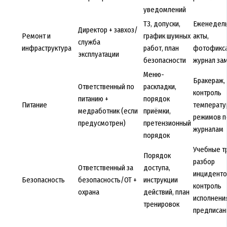
уведомлений
ТЗ, допуски,
Еженедел
Директор + завхоз/
Ремонт и
график шумных
акты,
служба
инфраструктура
работ, план
фотофикса
эксплуатации
безопасности
журнал за
Меню-
Бракераж, 
Ответственный по
раскладки,
контроль
питанию +
порядок
Питание
температу
медработник (если
приёмки,
режимов п
предусмотрен)
претензионный
журналам
порядок
Учебные т
Порядок
разбор
Ответственный за
доступа,
инциденто
Безопасность
безопасность/ОТ +
инструкции
контроль
охрана
действий, план
исполнени
тренировок
предписан