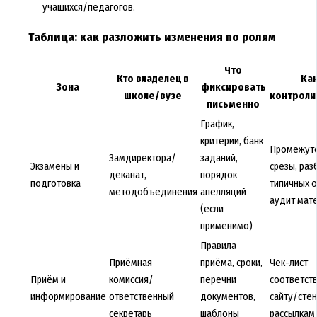
учащихся/педагогов.
Таблица: как разложить изменения по ролям
Что
Кто владелец в
Ка
Зона
фиксировать
школе/вузе
контроли
письменно
График,
критерии, банк
Промежут
Замдиректора/
заданий,
Экзамены и
срезы, раз
деканат,
порядок
подготовка
типичных 
методобъединения
апелляций
аудит мат
(если
применимо)
Правила
Приёмная
приёма, сроки,
Чек-лист
Приём и
комиссия/
перечни
соответст
информирование
ответственный
документов,
сайту/сте
секретарь
шаблоны
рассылкам