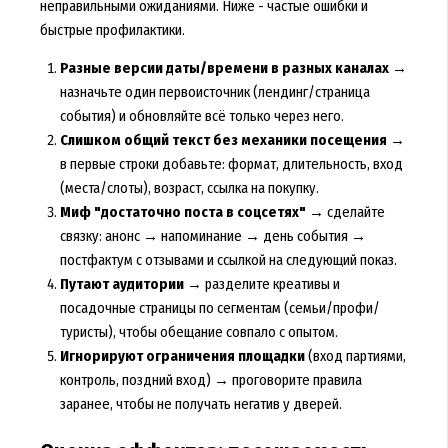
неправильными ожиданиями. Ниже - частые ошибки и
быстрые профилактики.
Разные версии даты/времени в разных каналах
→
назначьте один первоисточник (лендинг/страница
события) и обновляйте всё только через него.
Слишком общий текст без механики посещения
→
в первые строки добавьте: формат, длительность, вход
(места/слоты), возраст, ссылка на покупку.
Миф "достаточно поста в соцсетях"
→ сделайте
связку: анонс → напоминание → день события →
постфактум с отзывами и ссылкой на следующий показ.
Путают аудитории
→ разделите креативы и
посадочные страницы по сегментам (семьи/профи/
туристы), чтобы обещание совпало с опытом.
Игнорируют ограничения площадки
(вход партиями,
контроль, поздний вход) → проговорите правила
заранее, чтобы не получать негатив у дверей.