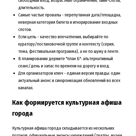
свободный вход, возрастные ограничения, тайм-слоты,
длительность.
Самые частые провалы - перепутанная дата/площадка,
неверная категория билета и игнорирование входных
слотов.
Если цель - качество впечатления, выбирайте по
куратору/постановочной группе и контексту (серия,
тема, фестивальная программа), а не по шуму в ленте.
В планировании держите "план Б": альтернативный
сеанс/день и запас по времени на дорогу и вход.
Для организаторов ключ - единая версия правды: один
актуальный анонс и синхронизация обновлений во всех
каналах.
Как формируется культурная афиша
города
Культурная афиша города складывается из нескольких
потоков: официальные анонсы учреждений (театры, музеи,