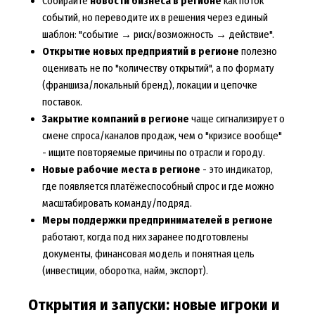
Собирайте
новости бизнеса в регионе
как поток
событий, но переводите их в решения через единый
шаблон: "событие → риск/возможность → действие".
Открытие новых предприятий в регионе
полезно
оценивать не по "количеству открытий", а по формату
(франшиза/локальный бренд), локации и цепочке
поставок.
Закрытие компаний в регионе
чаще сигнализирует о
смене спроса/каналов продаж, чем о "кризисе вообще"
- ищите повторяемые причины по отрасли и городу.
Новые рабочие места в регионе
- это индикатор,
где появляется платёжеспособный спрос и где можно
масштабировать команду/подряд.
Меры поддержки предпринимателей в регионе
работают, когда под них заранее подготовлены
документы, финансовая модель и понятная цель
(инвестиции, оборотка, найм, экспорт).
Открытия и запуски: новые игроки и