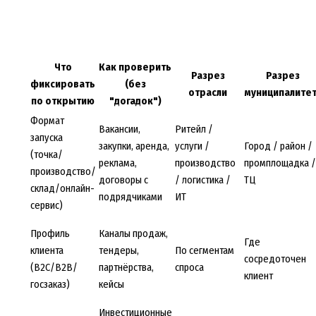
Что
Как проверить
Разрез
Разрез
фиксировать
(без
отрасли
муниципалите
по открытию
"догадок")
Формат
Вакансии,
Ритейл /
запуска
закупки, аренда,
услуги /
Город / район /
(точка/
реклама,
производство
промплощадка /
производство/
договоры с
/ логистика /
ТЦ
склад/онлайн-
подрядчиками
ИТ
сервис)
Профиль
Каналы продаж,
Где
клиента
тендеры,
По сегментам
сосредоточен
(B2C/B2B/
партнёрства,
спроса
клиент
госзаказ)
кейсы
Инвестиционные