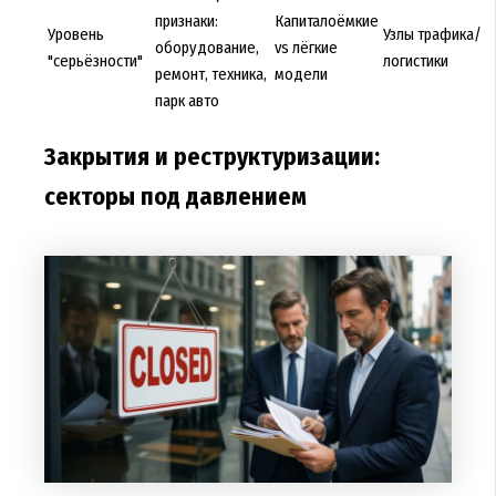
признаки:
Капиталоёмкие
Уровень
Узлы трафика/
оборудование,
vs лёгкие
"серьёзности"
логистики
ремонт, техника,
модели
парк авто
Закрытия и реструктуризации:
секторы под давлением