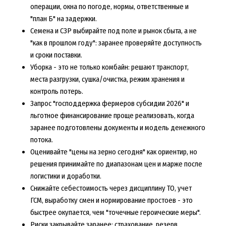
операции, окна по погоде, нормы, ответственные и
"план Б" на задержки.
Семена и СЗР выбирайте под поле и рынок сбыта, а не
"как в прошлом году": заранее проверяйте доступность
и сроки поставки.
Уборка - это не только комбайн: решают транспорт,
места разгрузки, сушка/очистка, режим хранения и
контроль потерь.
Запрос "господдержка фермеров субсидии 2026" и
льготное финансирование проще реализовать, когда
заранее подготовлены документы и модель денежного
потока.
Оценивайте "цены на зерно сегодня" как ориентир, но
решения принимайте по диапазонам цен и марже после
логистики и доработки.
Снижайте себестоимость через дисциплину ТО, учет
ГСМ, выработку смен и нормирование простоев - это
быстрее окупается, чем "точечные героические меры".
Риски закрывайте заранее: страхование, резерв