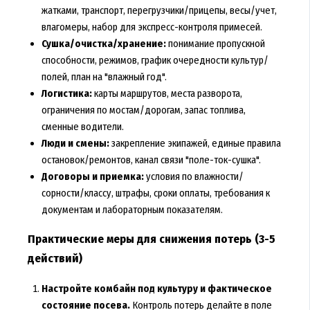
жатками, транспорт, перегрузчики/прицепы, весы/учет,
влагомеры, набор для экспресс-контроля примесей.
Сушка/очистка/хранение:
понимание пропускной
способности, режимов, график очередности культур/
полей, план на "влажный год".
Логистика:
карты маршрутов, места разворота,
ограничения по мостам/дорогам, запас топлива,
сменные водители.
Люди и смены:
закрепление экипажей, единые правила
остановок/ремонтов, канал связи "поле-ток-сушка".
Договоры и приемка:
условия по влажности/
сорности/классу, штрафы, сроки оплаты, требования к
документам и лабораторным показателям.
Практические меры для снижения потерь (3-5
действий)
Настройте комбайн под культуру и фактическое
состояние посева.
Контроль потерь делайте в поле