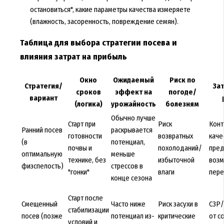
остановиться", какие параметры качества измеряете
(влажность, засоренность, повреждение семян).
Таблица для выбора стратегии посева и
влияния затрат на прибыль
Окно
Ожидаемый
Риск по
Стратегия/
За
сроков
эффект на
погоде/
вариант
(логика)
урожайность
болезням
Обычно лучше
Старт при
Риск
Конт
Ранний посев
раскрывается
готовности
возвратных
каче
(в
потенциал,
почвы и
похолоданий/
пред
оптимальную
меньше
технике, без
избыточной
воз
физспелость)
стрессов в
"гонки"
влаги
пере
конце сезона
Старт после
Смещенный
Часто ниже
Риск засухи в
СЗР/
стабилизации
посев (позже
потенциал из-
критические
от с
условий и