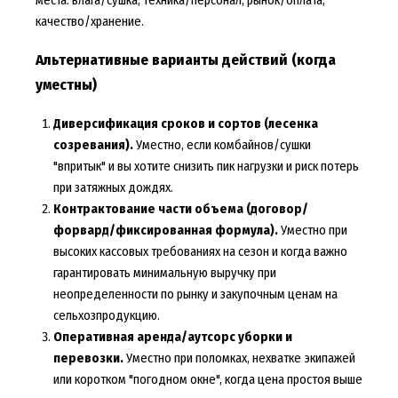
места: влага/сушка, техника/персонал, рынок/оплата,
качество/хранение.
Альтернативные варианты действий (когда
уместны)
Диверсификация сроков и сортов (лесенка
созревания).
Уместно, если комбайнов/сушки
"впритык" и вы хотите снизить пик нагрузки и риск потерь
при затяжных дождях.
Контрактование части объема (договор/
форвард/фиксированная формула).
Уместно при
высоких кассовых требованиях на сезон и когда важно
гарантировать минимальную выручку при
неопределенности по рынку и закупочным ценам на
сельхозпродукцию.
Оперативная аренда/аутсорс уборки и
перевозки.
Уместно при поломках, нехватке экипажей
или коротком "погодном окне", когда цена простоя выше