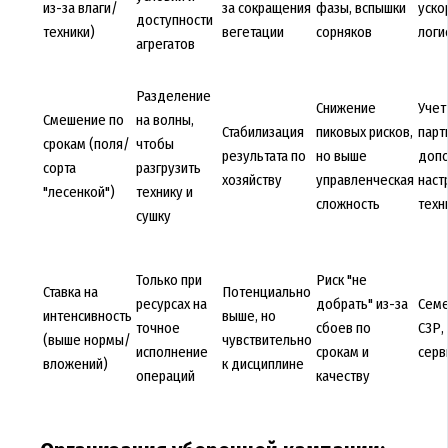
из-за влаги/
за сокращения
фазы, вспышки
уско
доступности
техники)
вегетации
сорняков
логи
агрегатов
Разделение
Снижение
Учет
Смешение по
на волны,
Стабилизация
пиковых рисков,
парт
срокам (поля/
чтобы
результата по
но выше
допо
сорта
разгрузить
хозяйству
управленческая
наст
"лесенкой")
технику и
сложность
техн
сушку
Только при
Риск "не
Ставка на
Потенциально
ресурсах на
добрать" из-за
Семе
интенсивность
выше, но
точное
сбоев по
СЗР,
(выше нормы/
чувствительно
исполнение
срокам и
серв
вложений)
к дисциплине
операций
качеству