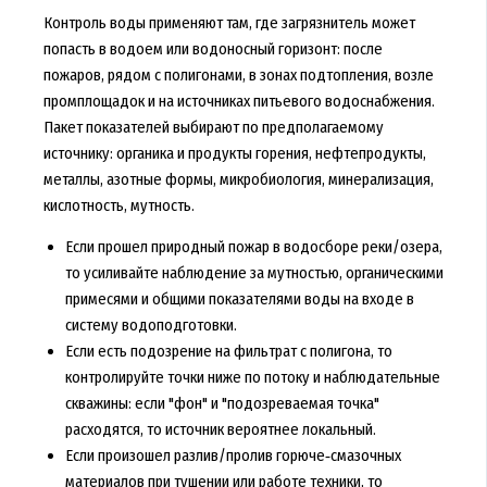
Контроль воды применяют там, где загрязнитель может
попасть в водоем или водоносный горизонт: после
пожаров, рядом с полигонами, в зонах подтопления, возле
промплощадок и на источниках питьевого водоснабжения.
Пакет показателей выбирают по предполагаемому
источнику: органика и продукты горения, нефтепродукты,
металлы, азотные формы, микробиология, минерализация,
кислотность, мутность.
Если прошел природный пожар в водосборе реки/озера,
то усиливайте наблюдение за мутностью, органическими
примесями и общими показателями воды на входе в
систему водоподготовки.
Если есть подозрение на фильтрат с полигона, то
контролируйте точки ниже по потоку и наблюдательные
скважины: если "фон" и "подозреваемая точка"
расходятся, то источник вероятнее локальный.
Если произошел разлив/пролив горюче‑смазочных
материалов при тушении или работе техники, то