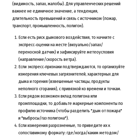
(видимость, запах, жалобы). Для управленческих решений
важнее не единичное значение, а тенденция,
длительность превышений и связь с источником (пожар,
транспорт, промышленность, полигон).
Если есть риск дымового воздействия, то начните с
экспресс‑оценки на месте (визуально/запах/
переносной датчик) и зафиксируйте метеоусловия
(направление/скорость ветра).
Если экспресс‑признаки подтверждаются, то организуйте
измерения ключевых загрязнителей, характерных для
дыма и горения (взвешенные частицы, продукты
неполного сгорания), с привязкой ко времени и точкам.
Если рядом возможен вклад полигона или
промплощадки, то добавьте маркерные компоненты по
профилю источника (чтобы разделить "дым от пожара"
и "выбросы/газ полигона").
Если измерения разрозненные, то приведите их к
сопоставимому формату: где/когда/каким методом/