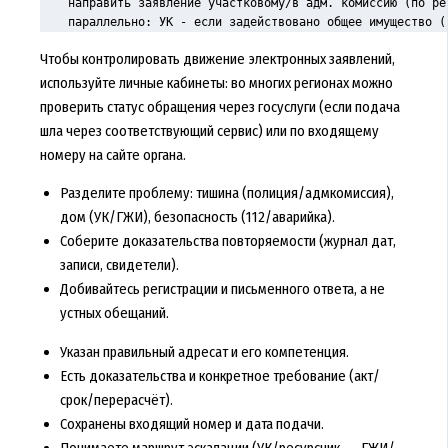
    направить заявление участковому/в адм. комиссию (по рег
    параллельно: УК - если задействовано общее имущество (
Чтобы контролировать движение электронных заявлений,
используйте личные кабинеты: во многих регионах можно
проверить статус обращения через госуслуги
(если подача
шла через соответствующий сервис) или по входящему
номеру на сайте органа.
Разделите проблему: тишина (полиция/адмкомиссия),
дом (УК/ГЖИ), безопасность (112/аварийка).
Соберите доказательства повторяемости (журнал дат,
записи, свидетели).
Добивайтесь регистрации и письменного ответа, а не
устных обещаний.
Указан правильный адресат и его компетенция.
Есть доказательства и конкретное требование (акт/
срок/перерасчёт).
Сохранены входящий номер и дата подачи.
Понимаете маршрут эскалации (УК/ресурсник → ГЖИ/