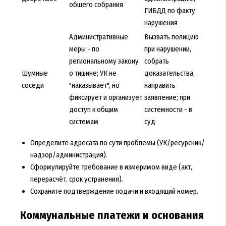
общего собрания
ГИБДД по факту
нарушения
Административные
Вызвать полицию
меры - по
при нарушении,
региональному закону
собрать
Шумные
о тишине; УК не
доказательства,
соседи
"наказывает", но
направить
фиксирует и организует
заявление; при
доступ к общим
системности - в
системам
суд
Определите адресата по сути проблемы (УК/ресурсник/
надзор/администрация).
Сформулируйте требование в измеримом виде (акт,
перерасчёт, срок устранения).
Сохраните подтверждение подачи и входящий номер.
Коммунальные платежи и основания