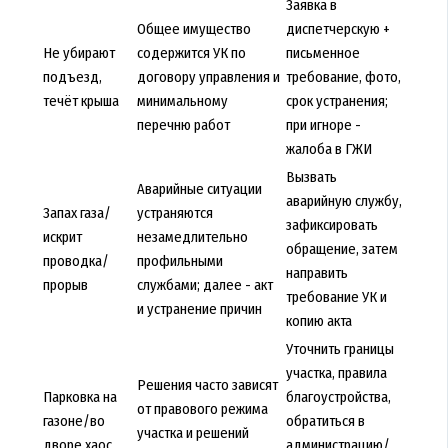
Заявка в
Общее имущество
диспетчерскую +
Не убирают
содержится УК по
письменное
подъезд,
договору управления и
требование, фото,
течёт крыша
минимальному
срок устранения;
перечню работ
при игноре -
жалоба в ГЖИ
Вызвать
Аварийные ситуации
аварийную службу,
Запах газа/
устраняются
зафиксировать
искрит
незамедлительно
обращение, затем
проводка/
профильными
направить
прорыв
службами; далее - акт
требование УК и
и устранение причин
копию акта
Уточнить границы
участка, правила
Решения часто зависят
Парковка на
благоустройства,
от правового режима
газоне/во
обратиться в
участка и решений
дворе хаос
администрацию/