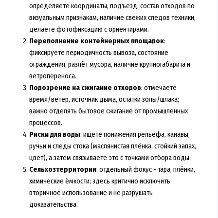
определяете координаты, подъезд, состав отходов по
визуальным признакам, наличие свежих следов техники,
делаете фотофиксацию с ориентирами.
Переполнение контейнерных площадок
:
фиксируете периодичность вывоза, состояние
ограждения, разлёт мусора, наличие крупногабарита и
ветропереноса.
Подозрение на сжигание отходов
: отмечаете
время/ветер, источник дыма, остатки золы/шлака;
важно отделять бытовое сжигание от промышленных
процессов.
Риски для воды
: ищете понижения рельефа, канавы,
ручьи и следы стока (маслянистая плёнка, стойкий запах,
цвет), а затем связываете это с точками отбора воды.
Сельхозтерритории
: отдельный фокус - тара, плёнки,
химические ёмкости; здесь критично исключить
вторичное использование и не разрушать
доказательства.