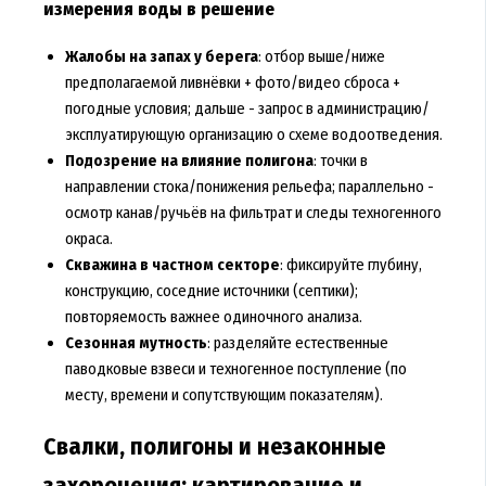
измерения воды в решение
Жалобы на запах у берега
: отбор выше/ниже
предполагаемой ливнёвки + фото/видео сброса +
погодные условия; дальше - запрос в администрацию/
эксплуатирующую организацию о схеме водоотведения.
Подозрение на влияние полигона
: точки в
направлении стока/понижения рельефа; параллельно -
осмотр канав/ручьёв на фильтрат и следы техногенного
окраса.
Скважина в частном секторе
: фиксируйте глубину,
конструкцию, соседние источники (септики);
повторяемость важнее одиночного анализа.
Сезонная мутность
: разделяйте естественные
паводковые взвеси и техногенное поступление (по
месту, времени и сопутствующим показателям).
Свалки, полигоны и незаконные