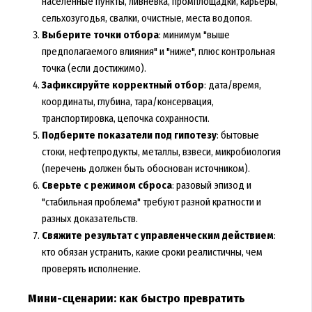
населённые пункты, ливнёвка, промплощадки, карьеры,
сельхозугодья, свалки, очистные, места водопоя.
Выберите точки отбора
: минимум "выше
предполагаемого влияния" и "ниже", плюс контрольная
точка (если достижимо).
Зафиксируйте корректный отбор
: дата/время,
координаты, глубина, тара/консервация,
транспортировка, цепочка сохранности.
Подберите показатели под гипотезу
: бытовые
стоки, нефтепродукты, металлы, взвеси, микробиология
(перечень должен быть обоснован источником).
Сверьте с режимом сброса
: разовый эпизод и
"стабильная проблема" требуют разной кратности и
разных доказательств.
Свяжите результат с управленческим действием
:
кто обязан устранить, какие сроки реалистичны, чем
проверять исполнение.
Мини-сценарии: как быстро превратить