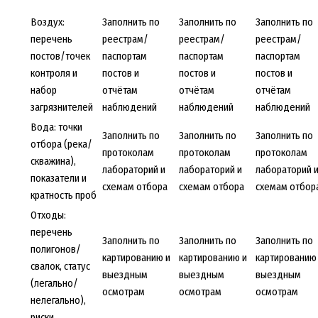
Воздух:
Заполнить по
Заполнить по
Заполнить по
перечень
реестрам/
реестрам/
реестрам/
постов/точек
паспортам
паспортам
паспортам
контроля и
постов и
постов и
постов и
набор
отчётам
отчётам
отчётам
загрязнителей
наблюдений
наблюдений
наблюдений
Вода: точки
Заполнить по
Заполнить по
Заполнить по
отбора (река/
протоколам
протоколам
протоколам
скважина),
лабораторий и
лабораторий и
лабораторий 
показатели и
схемам отбора
схемам отбора
схемам отбор
кратность проб
Отходы:
перечень
Заполнить по
Заполнить по
Заполнить по
полигонов/
картированию и
картированию и
картированию
свалок, статус
выездным
выездным
выездным
(легально/
осмотрам
осмотрам
осмотрам
нелегально),
риски