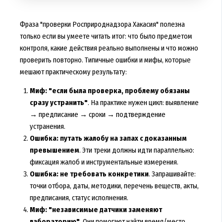
Фраза "проверки Росприроднадзора Хакасия" полезна
только если вы умеете читать итог: что было предметом
контроля, какие действия реально выполнены и что можно
проверить повторно. Типичные ошибки и мифы, которые
мешают практическому результату:
Миф: "если была проверка, проблему обязаны
сразу устранить"
. На практике нужен цикл: выявление
→ предписание → сроки → подтверждение
устранения.
Ошибка: путать жалобу на запах с доказанным
превышением
. Эти треки должны идти параллельно:
фиксация жалоб и инструментальные измерения.
Ошибка: не требовать конкретики
. Запрашивайте:
точки отбора, даты, методики, перечень веществ, акты,
предписания, статус исполнения.
Миф: "независимые датчики заменяют
лабораторию"
. Они помогают найти время/место