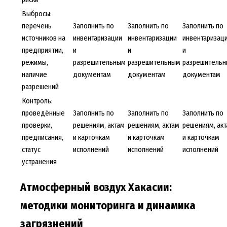
Выбросы:
перечень
Заполнить по
Заполнить по
Заполнить по
источников на
инвентаризации
инвентаризации
инвентаризац
предприятии,
и
и
и
режимы,
разрешительным
разрешительным
разрешитель
наличие
документам
документам
документам
разрешений
Контроль:
проведённые
Заполнить по
Заполнить по
Заполнить по
проверки,
решениям, актам
решениям, актам
решениям, ак
предписания,
и карточкам
и карточкам
и карточкам
статус
исполнений
исполнений
исполнений
устранения
Атмосферный воздух Хакасии:
методики мониторинга и динамика
загрязнений