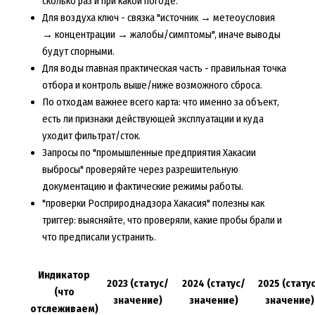
сколько раз и при какой погоде.
Для воздуха ключ - связка "источник → метеоусловия
→ концентрации → жалобы/симптомы", иначе выводы
будут спорными.
Для воды главная практическая часть - правильная точка
отбора и контроль выше/ниже возможного сброса.
По отходам важнее всего карта: что именно за объект,
есть ли признаки действующей эксплуатации и куда
уходит фильтрат/сток.
Запросы по "промышленные предприятия Хакасии
выбросы" проверяйте через разрешительную
документацию и фактические режимы работы.
"проверки Росприроднадзора Хакасия" полезны как
триггер: выясняйте, что проверяли, какие пробы брали и
что предписали устранить.
Индикатор
2023 (статус/
2024 (статус/
2025 (стату
(что
значение)
значение)
значение)
отслеживаем)