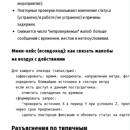
мероприятие).
Повторные проверки показывают изменение статуса
(устранено/в работе/не устранено) и причины
задержек.
Снижается число "непроверяемых" жалоб: больше
сообщений с временем, местом и метеоусловиями.
Мини-кейс (псевдокод): как связать жалобы
на воздух с действиями
Для каждого эпизода (запах/дым):

  зафиксировать: время, координаты, направление ветра, фото
  определить ближайшие источники в секторе ветра

  если есть доступ к данным поста/датчика:

     отметить совпадение по времени

  сформировать запрос:

     "проверить источник X в период Y при условиях Z, прило
  через срок предписания:

     сделать повторную фиксацию и обновить статус на карте
Разъяснения по типичным